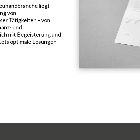
reuhandbranche liegt
ung von
ser Tätigkeiten – von
nanz- und
ich mit Begeisterung und
stets optimale Lösungen